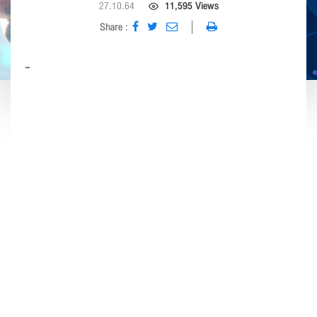
format_size
ปรับขนาดตัวอักษร
27.10.64
11,595 Views
Share :
remove
add
ปกติ
-
การปรับแต่งสี
dark_mode
nightlight
filter_b_and_w
มืด
เหลือง
ขาว-ดำ