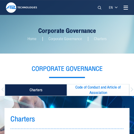
Search
EN
Corporate Governance
Home
Corporate Governance
Charters
CORPORATE GOVERNANCE
A2 TECHNOLOGIES CO., LTD.
Code of Conduct and Article of
Charters
Association
restart_alt
close
เมนูสำหรับผู้พิการ
Charters
การปรับแต่งเนื้อหา