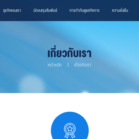
ธุรกิจของเรา
นักลงทุนสัมพันธ์
การกำกับดูแลกิจการ
ความยั่งยืน
เกี่ยวกับเรา
หน้าหลัก
เกี่ยวกับเรา