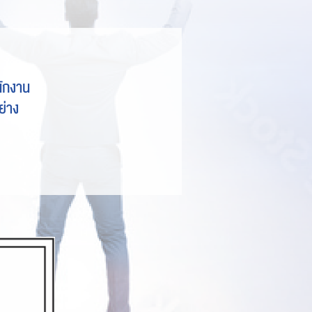
นักงาน
ย่าง