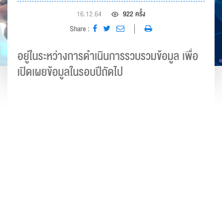
format_size
ปรับขนาดตัวอักษร
16.12.64
922 ครั้ง
remove
add
ปกติ
Share :
อยู่ในระหว่างการดำเนินการรวบรวมข้อมูล เพื่อ
เปิดเผยข้อมูลในรอบปีถัดไป
การปรับแต่งสี
dark_mode
nightlight
filter_b_and_w
มืด
เหลือง
ขาว-ดำ