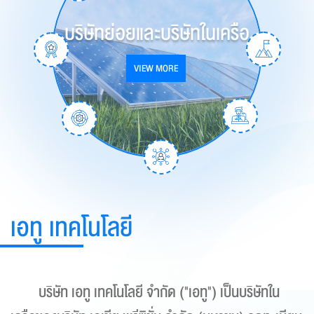
format_size
ปรับขนาดตัวอักษร
สารจากประธานกรรมการ
บริษัทย่อยและบริษัทในเครือ
โครงสร้างการจัดการ
วิสัยทัศน์และพันธกิจ
ผังโครงสร้างองค์กร
รางวัลและใบรับรอง
เหตุการณ์สำคัญ
ภาพรวมธุรกิจ
remove
add
บริษัท
ปกติ
VIEW MORE
VIEW MORE
VIEW MORE
VIEW MORE
VIEW MORE
VIEW MORE
VIEW MORE
VIEW MORE
การปรับแต่งสี
dark_mode
nightlight
filter_b_and_w
มืด
เหลือง
ขาว-ดำ
เอทู เทคโนโลยี
บริษัท เอทู เทคโนโลยี จำกัด ("เอทู") เป็นบริษัทใน