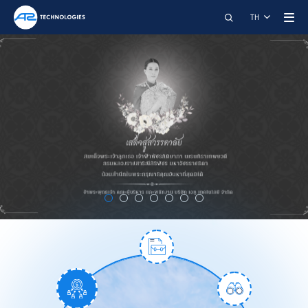
ค้นหา
TH
A2 TECHNOLOGIES CO., LTD.
restart_alt
close
เมนูสำหรับผู้พิการ
การปรับแต่งเนื้อหา