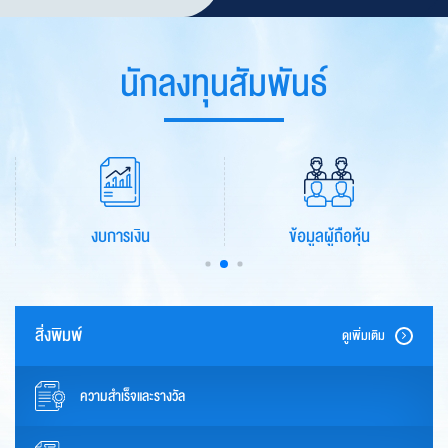
แรงสูง
กลุ่มธุรกิจโรงไฟฟ้า
กลุ่มธุรกิจพลังงานแสงอาทิตย์
มูลค่าโครงการรวมกว่า 5,845 ล้านบาท
โรงไฟฟ้าพลังงานแสงอาทิตย์ในประเทศไทย 110.714 เมกะวัตต์ และ PMC ของโรง
ไฟฟ้าพลังงานแสงอาทิตย์ในเวียดนาม 786.72 เมกะวัตต์
นักลงทุนสัมพันธ์
ข้อมูลผู้ถือหุ้น
สอบถามข้อมูล
สิ่งพิมพ์
ดูเพิ่มเติม
ความสำเร็จและรางวัล