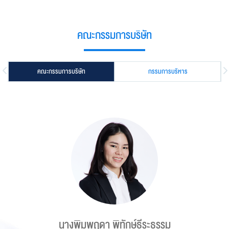
format_size
ปรับขนาดตัวอักษร
remove
add
ปกติ
คณะกรรมการบริษัท
คณะกรรมการบริษัท
กรรมการบริหาร
การปรับแต่งสี
dark_mode
nightlight
filter_b_and_w
มืด
เหลือง
ขาว-ดำ
นางพิมพฤดา พิทักษ์ธีระธรรม