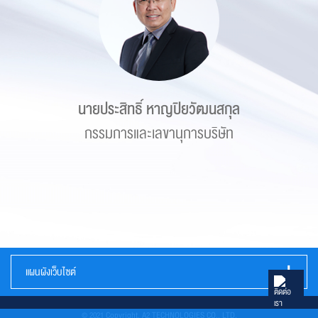
นายประสิทธิ์ หาญปิยวัฒนสกุล
กรรมการและเลขานุการบริษัท
แผนผังเว็บไซต์
หน้าหลัก
เกี่ยวกับเรา
ธุรกิจของเรา
นักลงทุนสัมพันธ์
การกำกับดูแลกิจการ
ความยั่งยืน
ร่วมงานกับเรา
ติดต่อเรา
© 2021 Copyright. A2 TECHNOLOGIES CO., LTD.