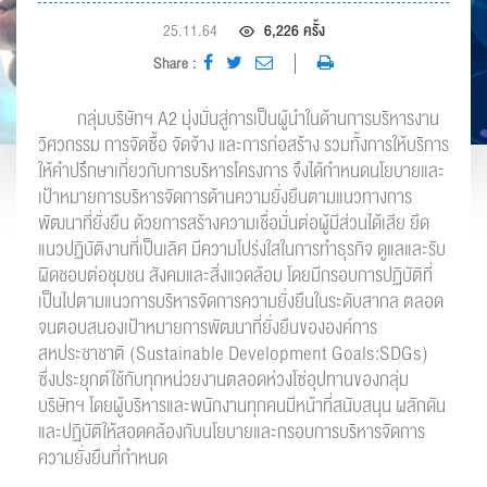
format_size
ปรับขนาดตัวอักษร
25.11.64
6,226 ครั้ง
remove
add
ปกติ
Share :
กลุ่มบริษัทฯ A2 มุ่งมั่นสู่การเป็นผู้นำในด้านการบริหารงาน
วิศวกรรม การจัดซื้อ จัดจ้าง และการก่อสร้าง รวมทั้งการให้บริการ
การปรับแต่งสี
ให้คำปรึกษาเกี่ยวกับการบริหารโครงการ จึงได้กำหนดนโยบายและ
dark_mode
nightlight
filter_b_and_w
เป้าหมายการบริหารจัดการด้านความยั่งยืนตามแนวทางการ
พัฒนาที่ยั่งยืน ด้วยการสร้างความเชื่อมั่นต่อผู้มีส่วนได้เสีย ยึด
มืด
เหลือง
ขาว-ดำ
แนวปฏิบัติงานที่เป็นเลิศ มีความโปร่งใสในการทำธุรกิจ ดูแลและรับ
ผิดชอบต่อชุมชน สังคมและสิ่งแวดล้อม โดยมีกรอบการปฏิบัติที่
เป็นไปตามแนวการบริหารจัดการความยั่งยืนในระดับสากล ตลอด
จนตอบสนองเป้าหมายการพัฒนาที่ยั่งยืนขององค์การ
สหประชาชาติ (Sustainable Development Goals:SDGs)
ซึ่งประยุกต์ใช้กับทุกหน่วยงานตลอดห่วงโซ่อุปทานของกลุ่ม
บริษัทฯ โดยผู้บริหารและพนักงานทุกคนมีหน้าที่สนับสนุน ผลักดัน
และปฏิบัติให้สอดคล้องกับนโยบายและกรอบการบริหารจัดการ
ความยั่งยืนที่กำหนด