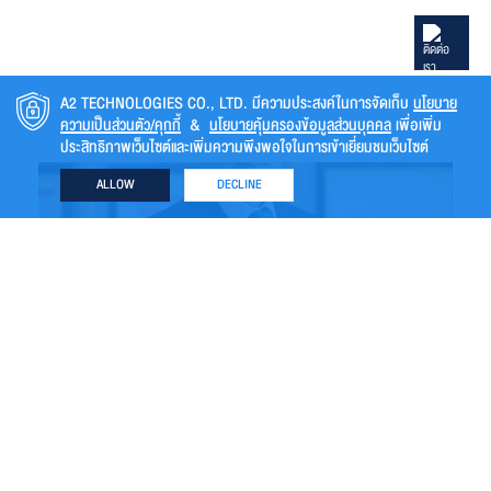
A2 TECHNOLOGIES CO., LTD. มีความประสงค์ในการจัดเก็บ
นโยบาย
ความเป็นส่วนตัว/คุกกี้
&
นโยบายคุ้มครองข้อมูลส่วนบุคคล
เพื่อเพิ่ม
ประสิทธิภาพเว็บไซต์และเพิ่มความพึงพอใจในการเข้าเยี่ยมชมเว็บไซต์
ALLOW
DECLINE
ย้อนกลับ
แผนผังเว็บไซต์
หน้าหลัก
เกี่ยวกับเรา
ธุรกิจของเรา
นักลงทุนสัมพันธ์
การกำกับดูแลกิจการ
ความยั่งยืน
ร่วมงานกับเรา
ติดต่อเรา