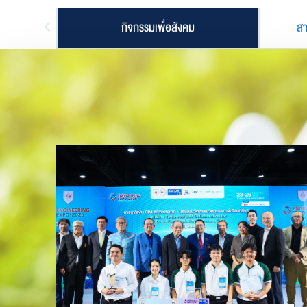
งยืน
กิจกรรมเพื่อสังคม
สา