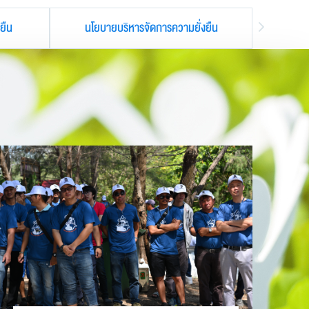
ยืน
นโยบายบริหารจัดการความยั่งยืน
ราย