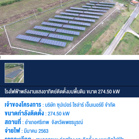
format_size
ปรับขนาดตัวอักษร
remove
add
ปกติ
การปรับแต่งสี
dark_mode
nightlight
filter_b_and_w
}
มืด
เหลือง
ขาว-ดำ
โรงไฟฟ้าพลังงานแสงอาทิตย์ติดตั้งบนพื้นดิน ขนาด 274.50 kW
เจ้าของโครงการ
: บริษัท ซุปเปอร์ โซล่าร์ เอ็นเนอร์ยี จำกัด
ขนาดกำลังติดตั้ง
: 274.50 kW
สถานที่
: อำเภอศรีเทพ จังหวัดเพชรบูรณ์
จ่ายไฟ
: มีนาคม 2563