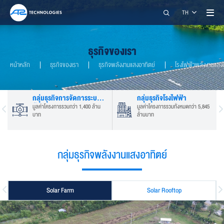
ค้นหา
TH
ธุรกิจของเรา
หน้าหลัก
ธุรกิจของเรา
ธุรกิจพลังงานแสงอาทิตย์
โรงไฟฟ้าพลังงานแสงอาทิ
ะ
กลุ่มธุรกิจการจัดการระบบ
กลุ่มธุรกิจโรงไฟฟ้า
น
น้ำ
มูลค่าโครงการรวมกว่า 1,400 ล้าน
มูลค่าโครงการรวมทั้งหมดกว่า 5,845
บาท
ล้านบาท
A2 TECHNOLOGIES CO., LTD.
กลุ่มธุรกิจพลังงานแสงอาทิตย์
restart_alt
close
เมนูสำหรับผู้พิการ
Solar Farm
Solar Rooftop
การปรับแต่งเนื้อหา