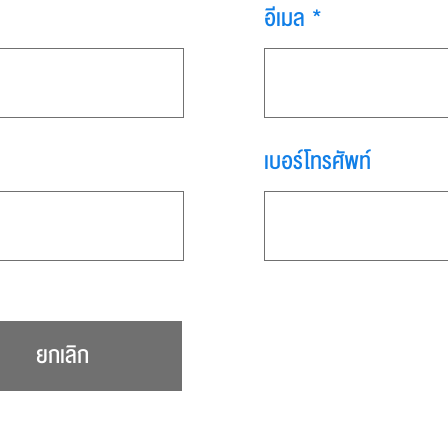
อีเมล *
เบอร์โทรศัพท์
ยกเลิก